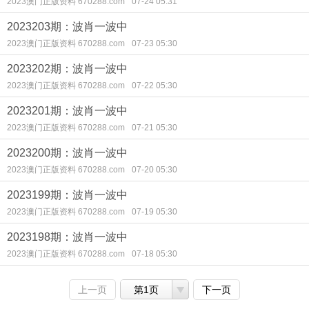
2023澳门正版资料 670288.com
07-24 05:31
2023203期：波肖一波中
2023澳门正版资料 670288.com
07-23 05:30
2023202期：波肖一波中
2023澳门正版资料 670288.com
07-22 05:30
2023201期：波肖一波中
2023澳门正版资料 670288.com
07-21 05:30
2023200期：波肖一波中
2023澳门正版资料 670288.com
07-20 05:30
2023199期：波肖一波中
2023澳门正版资料 670288.com
07-19 05:30
2023198期：波肖一波中
2023澳门正版资料 670288.com
07-18 05:30
上一页
第1页
下一页